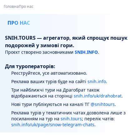
Головна
Про нас
ПРО НАС
SNIH.TOURS — агрегатор, який спрощує пошук
подорожей у зимові гори.
Проєкт створено засновниками
SNIH.INFO
.
Для туроператорів:
Реєструйтеся, усе автоматизовано.
Реклама ваших турів буде на сайті
snih.info
.
Три найближчі тури на Драгобрат також
відображаються на сторінці
snih.info/uk/drahobrat
.
Нові тури публікуються на каналі ТГ
@snihtours
.
Реклама турів у тематичних чатах дозволена лише з
посиланням на тур на
snih.tours
; перелік чатів:
snih.info/uk/page/snow-telegram-chats
.