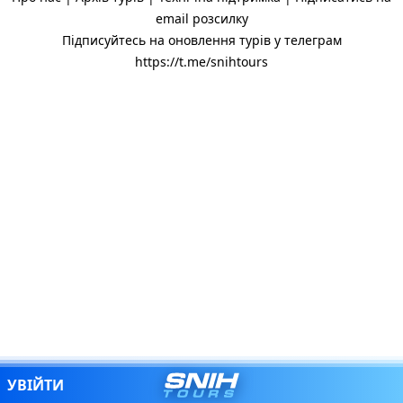
email розсилку
Підписуйтесь на оновлення турів у телеграм
https://t.me/snihtours
SNIH.TOURS
УВІЙТИ
МЕНЮ