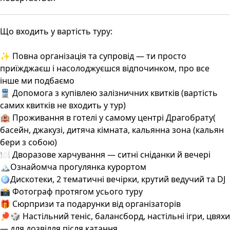
Що входить у вартість туру:
✨ Повна організація та супровід — ти просто
приїжджаєш і насолоджуєшся відпочинком, про все
інше ми подбаємо
🚆 Допомога з купівлею залізничних квитків (вартість
самих квитків не входить у тур)
🏨 Проживання в готелі у самому центрі Драгобрату(
басейн, джакузі, дитяча кімната, кальянна зона (кальян
бери з собою)
🍽 Дворазове харчування — ситні сніданки й вечері
🏔️Ознайомча прогулянка курортом
🪩Дискотеки, 2 тематичні вечірки, крутий ведучий та DJ
📸 Фотограф протягом усього туру
🎁 Сюрпризи та подарунки від організаторів
🏓🎲 Настільний теніс, балансборд, настільні ігри, цвяхи
— для дозвілля після катання