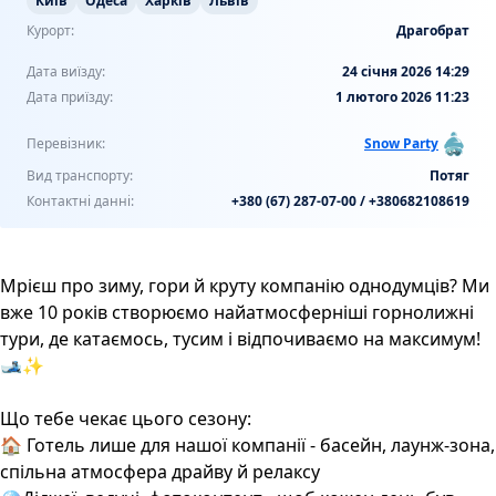
Київ
Одеса
Харків
Львів
Курорт:
Драгобрат
Дата виїзду:
24 січня 2026 14:29
Дата приїзду:
1 лютого 2026 11:23
Перевізник:
Snow Party
Вид транспорту:
Потяг
Контактні данні:
+380 (67) 287-07-00 / +380682108619
Мрієш про зиму, гори й круту компанію однодумців? Ми
вже 10 років створюємо найатмосферніші горнолижні
тури, де катаємось, тусим і відпочиваємо на максимум!
🎿✨
Що тебе чекає цього сезону:
🏠 Готель лише для нашої компанії - басейн, лаунж-зона,
спільна атмосфера драйву й релаксу